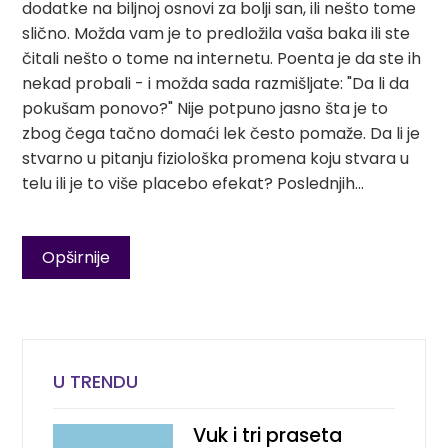
dodatke na biljnoj osnovi za bolji san, ili nešto tome
slično. Možda vam je to predložila vaša baka ili ste
čitali nešto o tome na internetu. Poenta je da ste ih
nekad probali - i možda sada razmišljate: "Da li da
pokušam ponovo?" Nije potpuno jasno šta je to
zbog čega tačno domaći lek često pomaže. Da li je
stvarno u pitanju fiziološka promena koju stvara u
telu ili je to više placebo efekat? Poslednjih…
Opširnije
U TRENDU
Vuk i tri praseta