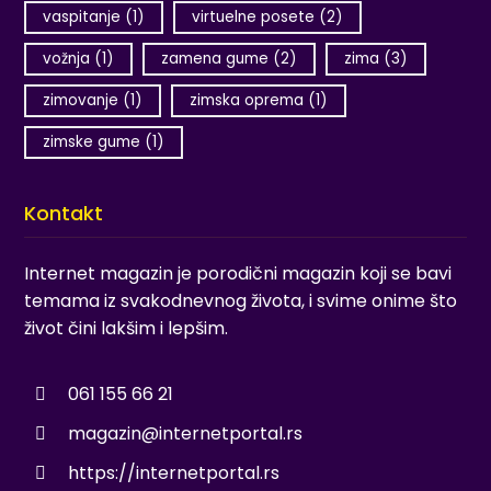
vaspitanje
(1)
virtuelne posete
(2)
vožnja
(1)
zamena gume
(2)
zima
(3)
zimovanje
(1)
zimska oprema
(1)
zimske gume
(1)
Kontakt
Internet magazin je porodični magazin koji se bavi
temama iz svakodnevnog života, i svime onime što
život čini lakšim i lepšim.
061 155 66 21
magazin@internetportal.rs
https://internetportal.rs