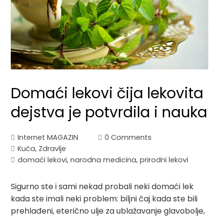
Domaći lekovi čija lekovita
dejstva je potvrdila i nauka
Internet MAGAZIN
0 Comments
Kuća
,
Zdravlje
domaći lekovi
,
narodna medicina
,
prirodni lekovi
Sigurno ste i sami nekad probali neki domaći lek
kada ste imali neki problem: biljni čaj kada ste bili
prehlađeni, eterično ulje za ublažavanje glavobolje,