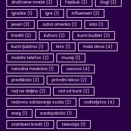
društvene mreže
(2)
Fejsbuk
(2)
Gugl
(2)
igračke
(1)
igre
(1)
influenseri
(2)
jesen
(3)
Južna amerika
(1)
kiša
(1)
krediti
(2)
kultura
(2)
kućni budžet
(2)
kućni ljubimci
(1)
leto
(1)
mala deca
(4)
mobilni telefon
(2)
muzeji
(1)
narodna medicina
(1)
osnovci
(4)
predškolci
(3)
prirodni lekovi
(2)
rad na daljinu
(2)
rad od kuće
(2)
redovno održavanje vozila
(2)
roditeljstvo
(4)
sneg
(1)
srednjoškolci
(1)
stambeni kredit
(1)
televizija
(1)