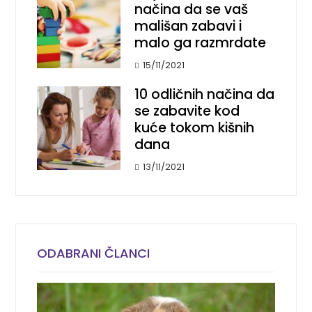
načina da se vaš
mališan zabavi i
malo ga razmrdate
15/11/2021
10 odličnih načina da
se zabavite kod
kuće tokom kišnih
dana
13/11/2021
ODABRANI ČLANCI