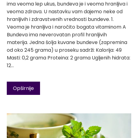
ima veoma lep ukus, bundeva je i veoma hranljiva i
veoma zdrava. U nastavku vam dajemo neke od
hranljivih i zdravstvenih vrednosti bundeve. 1.
Veoma je hranljiva i naročito bogata vitaminom A
Bundeva ima neverovatan profil hranljivih
materija. Jedna šolja kuvane bundeve (zapremina
od oko 245 grama) u proseku sadrži: Kalorija: 49
Masti: 0,2 grama Proteina: 2 grama Ugljenih hidrata:
12…
Opširnije