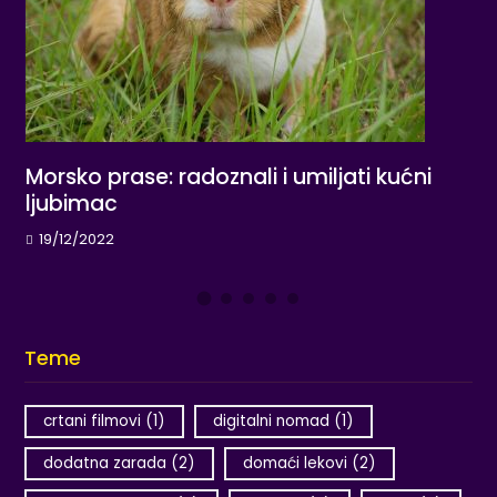
3D modeli svetskih kulturnih znamenitosti
27/06/2022
Teme
crtani filmovi
(1)
digitalni nomad
(1)
dodatna zarada
(2)
domaći lekovi
(2)