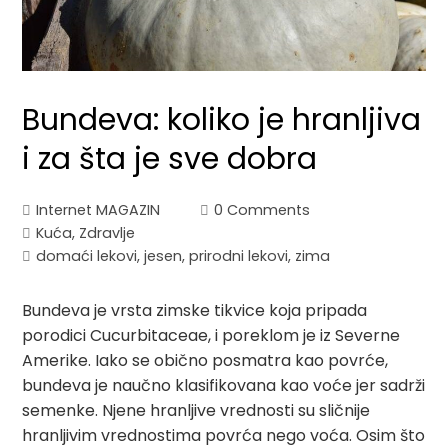
Bundeva: koliko je hranljiva
i za šta je sve dobra
Internet MAGAZIN
0 Comments
Kuća
,
Zdravlje
domaći lekovi
,
jesen
,
prirodni lekovi
,
zima
Bundeva je vrsta zimske tikvice koja pripada
porodici Cucurbitaceae, i poreklom je iz Severne
Amerike. Iako se obično posmatra kao povrće,
bundeva je naučno klasifikovana kao voće jer sadrži
semenke. Njene hranljive vrednosti su sličnije
hranljivim vrednostima povrća nego voća. Osim što